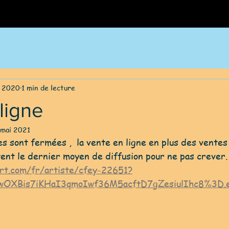
. 2020
1 min de lecture
ligne
 mai 2021
es sont fermées ,  la vente en ligne en plus des ventes
tent le dernier moyen de diffusion pour ne pas crever.
art.com/fr/artiste/cfey-22651?
wOXBis7iKHaI3qmoIwf36M5acftD7gZesiulIhc8%3D.