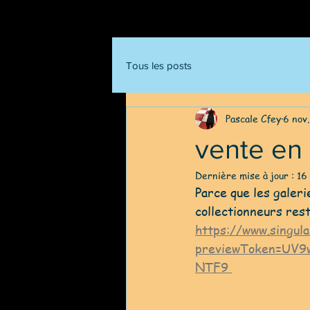
Tous les posts
Pascale Cfey
6 nov
vente en 
Dernière mise à jour :
16
Parce que les galeri
collectionneurs res
https://www.singul
previewToken=UV9
NTF9 