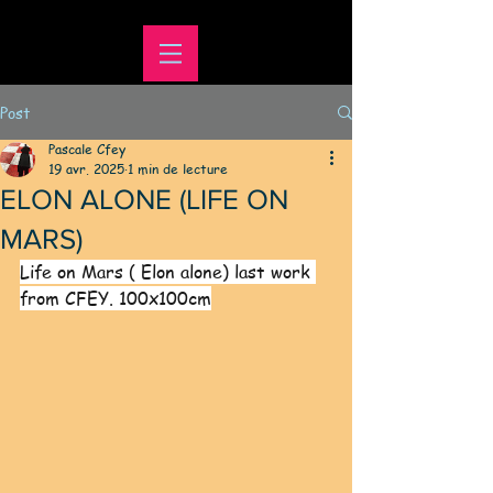
Post
Pascale Cfey
19 avr. 2025
1 min de lecture
ELON ALONE (LIFE ON
MARS)
Life on Mars ( Elon alone) last work 
from CFEY. 100x100cm