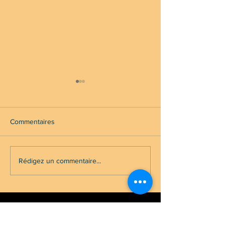
Commentaires
Ils s'aiment...
Is it good to be t
Rédigez un commentaire...