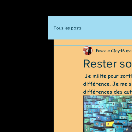
Tous les posts
Pascale Cfey
16 ma
Rester s
 Je milite pour sortir du lot , être différent , revendiquer  ses différences , Sa 
différence. Je me s
différences des autr